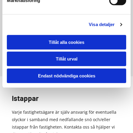
Marknadsföring
Vi byter tak, lägger nytt och lägger om tak i olika
material. Allt från plåttak till tegelpannor, papp och
koppar. Inget projekt är för litet eller för stort för oss
Visa detaljer
- vi ser fram emot att ta oss an just ditt tak!
Tillåt alla cookies
Läs mer takomläggning
Tillåt urval
Endast nödvändiga cookies
Istappar
Varje fastighetsägare är själv ansvarig för eventuella
olyckor i samband med nedfallande snö och/eller
istappar från fastigheten. Kontakta oss så hjälper vi