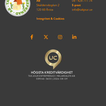
AB
08 - 428 711 74
Skälderviksplan 2
E-post
120 60 Årsta
info@takjour.se
Integritet & Cookies