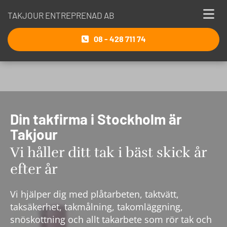
TAKJOUR ENTREPRENAD AB
08 - 428 711 74
Din takfirma i Stockholm är
Takjour
Vi håller ditt tak i bäst skick år
efter år
Vi hjälper dig med plåtarbeten, taktvätt,
taksäkerhet, takmålning, takomläggning,
snöskottning och allt takarbete som rör tak och