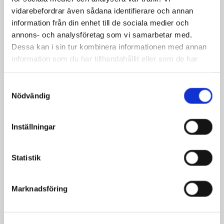
alltid en arbetsmiljöplan. För att
vidarebefordrar även sådana identifierare och annan
säkerställa våra jobb, görs löpande
information från din enhet till de sociala medier och
dokumenterad kvalitetskontroll för att
annons- och analysföretag som vi samarbetar med.
kunna leverera god kvalitet. Vår
Dessa kan i sin tur kombinera informationen med annan
personal har företagslegitimation. Vi
information som du har tillhandahållit eller som de har
arbetar alltid för att genomföra våra
samlat in när du har använt deras tjänster.
åtaganden snabbt och rent, med
Samtyckesval
minimal nedsmutsning. Kontakta oss
Nödvändig
för mer information.
Väl mött, Robert Fjellström VD
Inställningar
Statistik
Marknadsföring